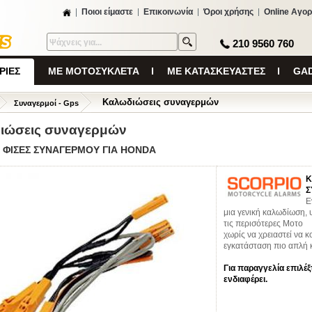
Ποιοι είμαστε
Επικοινωνία
Όροι χρήσης
Online Αγορ
210 9560 760
ΡΙΕΣ
ΜΕ ΜΟΤΟΣΥΚΛΕΤΑ
ΜΕ ΚΑΤΑΣΚΕΥΑΣΤΕΣ
GAD
Καλωδιώσεις συναγερμών
Συναγερμοί - Gps
ιώσεις συναγερμών
 ΦΙΣΕΣ ΣΥΝΑΓΕΡΜΟΥ ΓΙΑ HONDA
Κ
Σ
Ε
μια γενική καλωδίωση, 
τις περισότερες Μοτο
χωρίς να χρειαστεί να 
εγκατάσταση πιο απλή 
Για παραγγελία επιλέξ
ενδιαφέρει.