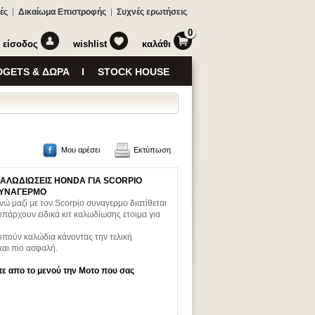
ές
Δικαίωμα Επιστροφής
Συχνές ερωτήσεις
0
είσοδος
wishlist
καλάθι
GETS & ΔΩΡΑ
STOCK HOUSE
Μου αρέσει
Εκτύπωση
ΑΛΩΔΙΩΣΕΙΣ HONDA ΓΙΑ SCORPIO
ΥΝΑΓΕΡΜΟ
νώ μαζί με τον Scorpio συναγερμο διατίθεται
υπάρχουν ειδικά κιτ καλωδίωσης ετοιμα για
κοπούν καλώδια κάνοντας την τελική
και πιο ασφαλή.
τε απο το μενού την Μοτο που σας