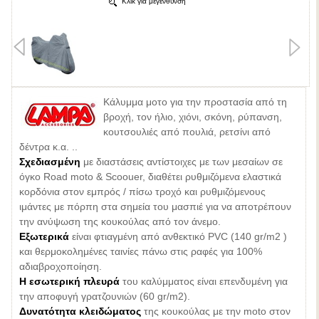
Κλικ για μεγένθυνση
Κάλυμμα μοτο για την προστασία από τη
βροχή, τον ήλιο, χιόνι, σκόνη, ρύπανση,
κουτσουλιές από πουλιά, ρετσίνι από
δέντρα κ.α. ..
Σχεδιασμένη
με διαστάσεις αντίστοιχες με των μεσαίων σε
όγκο Road moto & Scoοuer, διαθέτει ρυθμιζόμενα ελαστικά
κορδόνια στον εμπρός / πίσω τροχό και ρυθμιζόμενους
ιμάντες με πόρπη στα σημεία του μασπιέ για να αποτρέπουν
την ανύψωση της κουκούλας από τον άνεμο.
Εξωτερικά
είναι φτιαγμένη από ανθεκτικό PVC (140 gr/m2 )
και θερμοκολημένες ταινίες πάνω στις ραφές για 100%
αδιαβροχοποίηση.
Η εσωτερική πλευρά
του καλύμματος είναι επενδυμένη για
την αποφυγή γρατζουνιών (60 gr/m2).
Δυνατότητα κλειδώματος
της κουκούλας με την moto στον