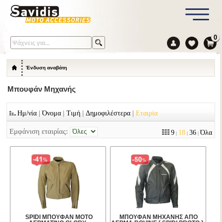
0
Ένδυση αναβάτη
Μπουφάν Μηχανής
|
|
|
|
Ημ/νία
Όνομα
Τιμή
Δημοφιλέστερα
Εταιρία
Εμφάνιση εταιρίας:
9
18
36
Όλα
|
|
|
SPIDI ΜΠΟΥΦΑΝ ΜΟΤΟ
ΜΠΟΥΦΑΝ ΜΗΧΑΝΗΣ ΑΠΟ