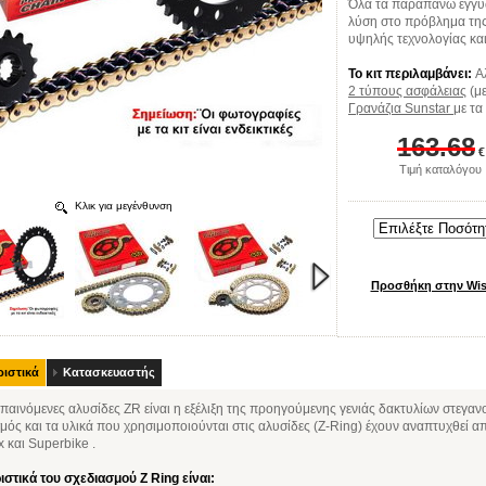
Όλα τα παραπάνω εγγυώ
λύση στο πρόβλημα της 
υψηλής τεχνολογίας κα
Το κιτ περιλαμβάνει:
Α
2 τύπους ασφάλειας
(με
Γρανάζια Sunstar
με τα
163.68
€
Τιμή καταλόγου
Κλικ για μεγένθυνση
ιστικά
Κατασκευαστής
παινόμενες αλυσίδες ZR είναι η εξέλιξη της προηγούμενης γενιάς δακτυλίων στεγαν
μός και τα υλικά που χρησιμοποιούνται στις αλυσίδες (Ζ-Ring) έχουν αναπτυχθεί α
x και Superbike .
ιστικά του σχεδιασμού
Z Ring είναι: