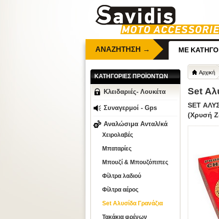
ΑΝΑΖΗΤΗΣΗ →
ΜΕ ΚΑΤΗΓΟ
Αρχική
ΚΑΤΗΓΟΡΙΕΣ ΠΡΟΪΟΝΤΩΝ
Set Αλ
Κλειδαριές- Λουκέτα
SET ΑΛΥΣ
Συναγερμοί - Gps
(Χρυσή Z
Αναλώσιμα Ανταλ/κά
Χειρολαβές
Μπαταρίες
Μπουζί & Μπουζόπιπες
Φίλτρα λαδιού
Φίλτρα αέρος
Set Αλυσίδα Γρανάζια
Τακάκια φρένων