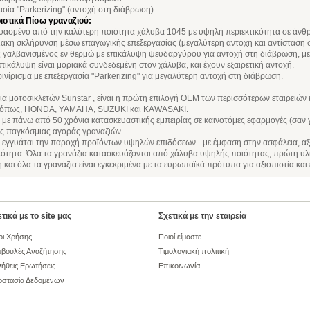
ασία "Parkerizing" (αντοχή στη διάβρωση).
ιστικά Πίσω γραναζιού:
υασμένο από την καλύτερη ποιότητα χάλυβα 1045 με υψηλή περιεκτικότητα σε άνθ
ιακή σκλήρυνση μέσω επαγωγικής επεξεργασίας (μεγαλύτερη αντοχή και αντίσταση 
 γαλβανισμένος εν θερμώ με επικάλυψη ψευδαργύρου για αντοχή στη διάβρωση, με
πικάλυψη είναι μοριακά συνδεδεμένη στον χάλυβα, και έχουν εξαιρετική αντοχή.
νίρισμα με επεξεργασία "Parkerizing" για μεγαλύτερη αντοχή στη διάβρωση.
ια μοτοσικλετών Sunstar , είναι η πρώτη επιλογή OEM των περισσότερων εταιρειών
 όπως, HONDA, YAMAHA, SUZUKI και KAWASAKI.
 με πάνω από 50 χρόνια κατασκευαστικής εμπειρίας σε καινοτόμες εφαρμογές (σαν γ
ης παγκόσμιας αγοράς γραναζιών.
 εγγυάται την παροχή προϊόντων υψηλών επιδόσεων - με έμφαση στην ασφάλεια, αξι
κότητα. Όλα τα γρανάζια κατασκευάζονται από χάλυβα υψηλής ποιότητας, πρώτη υ
και όλα τα γρανάζια είναι εγκεκριμένα με τα ευρωπαϊκά πρότυπα για αξιοπιστία κα
τικά με το site μας
Σχετικά με την εταιρεία
οι Χρήσης
Ποιοί είμαστε
βουλές Αναζήτησης
Τιμολογιακή πολιτική
ήθεις Ερωτήσεις
Επικοινωνία
οστασία Δεδομένων