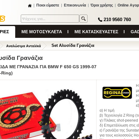
Ποιοι είμαστε
Επικοινωνία
Όροι χρήσης
Online Αγορ
210 9560 760
ΡΙΕΣ
ΜΕ ΜΟΤΟΣΥΚΛΕΤΑ
ΜΕ ΚΑΤΑΣΚΕΥΑΣΤΕΣ
GAD
Set Αλυσίδα Γρανάζια
Αναλώσιμα Ανταλ/κά
υσίδα Γρανάζια
ΙΔΑ ΜΕ ΓΡΑΝΑΖΙΑ ΓΙΑ BMW F 650 GS 1999-07
-Ring)
Η
μ
Η
μ
ε
α) Η τιμή
β) Τεχνολογία Z Ring (
γ) Πλάκες shot-peened
δ) Επιμετάλλωση στις ε
ε) Γρανάζια της Sunstar
για τους κολοσσούς Ho