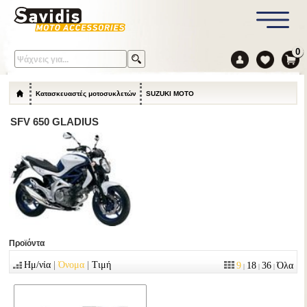
0
Κατασκευαστές μοτοσυκλετών
SUZUKI MOTO
SFV 650 GLADIUS
Προϊόντα
|
|
Ημ/νία
Όνομα
Τιμή
9
18
36
Όλα
|
|
|