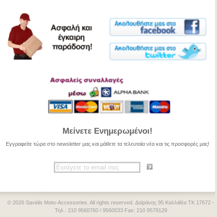
Μείνετε Ενημερωμένοι!
Εγγραφείτε τώρα στο newsletter μας και μάθετε τα τελευταία νέα και τις προσφορές μας!
© 2026 Savidis Moto-Accessories. All rights reserved. Δοϊράνης 95 Καλλιθέα ΤΚ 17672 -
Τηλ.: 210 9560760 / 9560033 Fax: 210 9579129