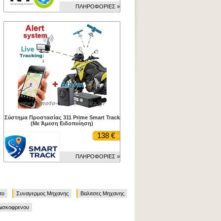
ΠΛΗΡΟΦΟΡΙΕΣ »
Σύστημα Προστασίας 311 Prime Smart Track
(Με Άμεση Ειδοποίηση)
138 €
ΠΛΗΡΟΦΟΡΙΕΣ »
το
Συναγερμος Μηχανης
Βαλιτσες Μηχανης
 Δισκοφρενου