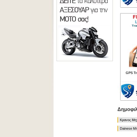
GPS Tr
Δημοφιλ
Κρανος Μη
Dainese Μ