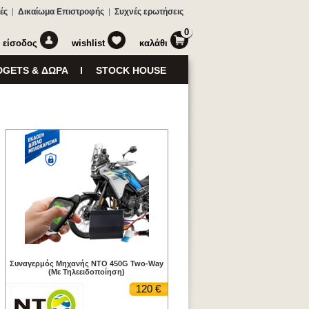
ές
Δικαίωμα Επιστροφής
Συχνές ερωτήσεις
0
είσοδος
wishlist
καλάθι
GETS & ΔΩΡΑ
STOCK HOUSE
Συναγερμός Μηχανής NTO 450G Two-Way
(Με Τηλεειδοποίηση)
120 €