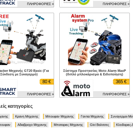
ΠΛΗΡΟΦΟΡΙΕΣ »
ΠΛΗΡΟΦΟΡΙΕΣ »
acker Μηχανής GT20 Basic (Για
Σύστημα Προστασίας Moto Alarm MaxP
Σύνδεση με Συναγερμό)
(διπλό μπλοκάρισμα & Ειδοποίηση)
80 €
365 €
ΠΛΗΡΟΦΟΡΙΕΣ »
ΠΛΗΡΟΦΟΡΙΕΣ »
είς κατηγορίες
χανης
Κρανη Μηχανης
Μπουφαν Μηχανης
Γαντια Μηχανης
Συναγερμοι Μο
πουφαν
Αδιαβροχο Μηχανης
Μπαταριες Μηχανης
Givi Βαλιτσες
Κλειδαριες