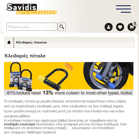
0
Κλειδαριές- Λουκέτα
Κλειδαριές πέταλα
Οι κλειδαριές πέταλα με μεγάλη διατομή, αντιστέκονται περισσότερο στους κόφτες
από τις περισσότερες κλειδαριές μοτο, όταν κλειδωθούν σε δυο σταθερά σημεία,
έχουν μεγάλη αντοχή σε στρεπτική ροπή (τα πέταλα που κλειδώνουν και οι δυο
εγκάρσια ράβδοι).
Η κλειδαρια πεταλο έχει υψηλότερο βαθμό δυσκολίας σε παραβίαση από τις
κλειδαριές κουλούρα
είναι βολικές στην μεταφορά για ένα σύντομο κλείδωμα, όταν
σταθμεύετε σε απόσταση οπτικής επαφής…. και μπορούν να επεκταθούν.
Δεν υπάρχουν διαθέσιμα προϊόντα