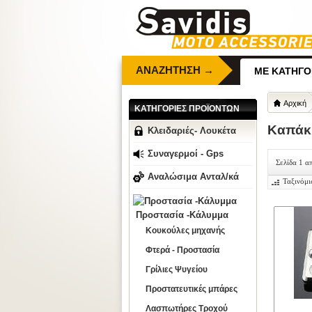
ΑΝΑΖΗΤΗΣΗ →
ΜΕ ΚΑΤΗΓΟ
Αρχική
ΚΑΤΗΓΟΡΙΕΣ ΠΡΟΪΟΝΤΩΝ
Καπάκι
Κλειδαριές- Λουκέτα
Συναγερμοί - Gps
Σελίδα 1 α
Αναλώσιμα Ανταλ/κά
Ταξινόμι
Προστασία -Κάλυμμα
Κουκούλες μηχανής
Φτερά - Προστασία
Γρίλιες Ψυγείου
Προστατευτικές μπάρες
Λασπωτήρες Τροχού