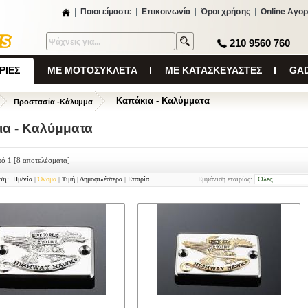
Ποιοι είμαστε
Επικοινωνία
Όροι χρήσης
Online Αγορ
210 9560 760
ΡΙΕΣ
ΜΕ ΜΟΤΟΣΥΚΛΕΤΑ
ΜΕ ΚΑΤΑΣΚΕΥΑΣΤΕΣ
GAD
Καπάκια - Καλύμματα
Προστασία -Κάλυμμα
α - Καλύμματα
πό 1
[8 αποτελέσματα]
ση:
Ημ/νία
|
Όνομα
|
Τιμή
|
Δημοφιλέστερα
|
Εταιρία
Εμφάνιση εταιρίας: