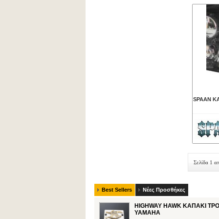
SPAAN ΚΑ
Σελίδα 1 α
Best Sellers
Νέες Προσθήκες
HIGHWAY HAWK ΚΑΠΑΚΙ ΤΡ
YAMAHA