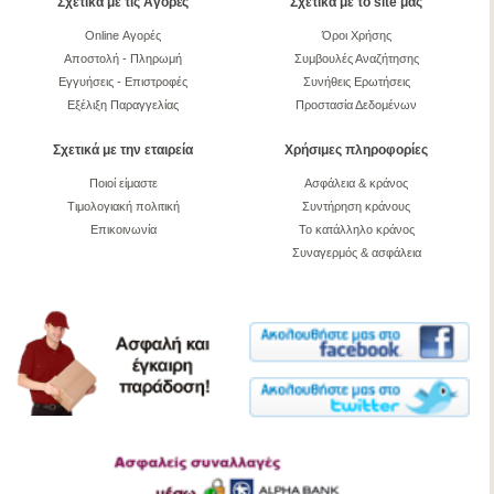
Σχετικά με τις Αγορές
Σχετικά με το site μας
Online Αγορές
Όροι Χρήσης
Αποστολή - Πληρωμή
Συμβουλές Αναζήτησης
Εγγυήσεις - Επιστροφές
Συνήθεις Ερωτήσεις
Εξέλιξη Παραγγελίας
Προστασία Δεδομένων
Σχετικά με την εταιρεία
Χρήσιμες πληροφορίες
Ποιοί είμαστε
Ασφάλεια & κράνος
Τιμολογιακή πολιτική
Συντήρηση κράνους
Επικοινωνία
Το κατάλληλο κράνος
Συναγερμός & ασφάλεια