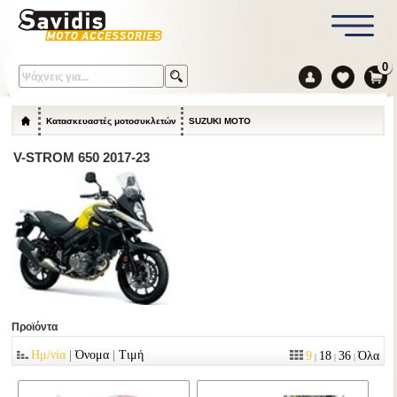
0
Κατασκευαστές μοτοσυκλετών
SUZUKI MOTO
V-STROM 650 2017-23
Προϊόντα
|
|
Ημ/νία
Όνομα
Τιμή
9
18
36
Όλα
|
|
|