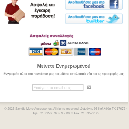
Μείνετε Ενημερωμένοι!
Εγγραφείτε τώρα στο newsletter μας και μάθετε τα τελευταία νέα και τις προσφορές μας!
© 2026 Savidis Moto-Accessories. All rights reserved. Δοϊράνης 95 Καλλιθέα ΤΚ 17672 -
Τηλ.: 210 9560760 / 9560033 Fax: 210 9579129