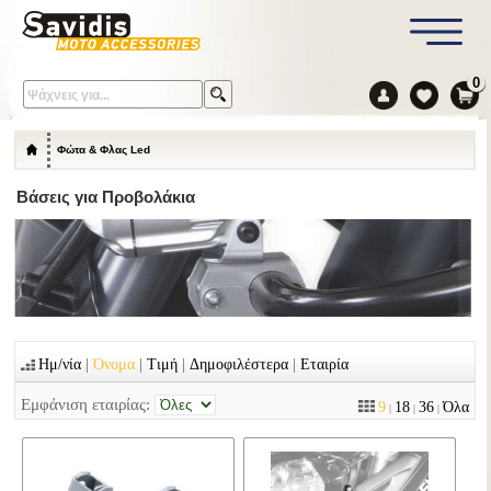
0
Φώτα & Φλας Led
Βάσεις για Προβολάκια
|
|
|
|
Ημ/νία
Όνομα
Τιμή
Δημοφιλέστερα
Εταιρία
Εμφάνιση εταιρίας:
9
18
36
Όλα
|
|
|