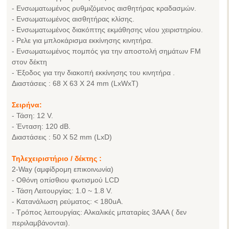
- Ενσωματωμένος ρυθμιζόμενος αισθητήρας κραδασμών.
- Ενσωματωμένος αισθητήρας κλίσης.
- Ενσωματωμένος διακόπτης εκμάθησης νέου χειριστηρίου.
- Ρελε για μπλοκάρισμα εκκίνησης κινητήρα.
- Ενσωματωμένος πομπός για την αποστολή σημάτων FM
στον δέκτη
- Έξοδος για την διακοπή εκκίνησης του κινητήρα .
Διαστάσεις : 68 Χ 63 Χ 24 mm (LxWxT)
Σειρήνα:
- Τάση: 12 V.
- Ένταση: 120 dB.
Διαστάσεις : 50 Χ 52 mm (LxD)
Τηλεχειριστήριο / δέκτης :
2-Way (αμφίδρομη επικοινωνία)
- Οθόνη οπίσθιου φωτισμού LCD
- Τάση Λειτουργίας: 1.0 ~ 1.8 V.
- Κατανάλωση ρεύματος: < 180uA.
- Τρόπος λειτουργίας: Αλκαλικές μπαταρίες 3AAA ( δεν
περιλαμβάνονται).