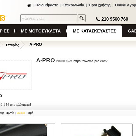
Ποιοι είμαστε
Επικοινωνία
Όροι χρήσης
Online Αγορ
210 9560 760
ΡΙΕΣ
ΜΕ ΜΟΤΟΣΥΚΛΕΤΑ
ΜΕ ΚΑΤΑΣΚΕΥΑΣΤΕΣ
GAD
A-PRO
Εταιρίες
A-PRO
Ιστοσελίδα:
https://www.a-pro.com/
α
πό 1
[4 αποτελέσματα]
ση:
Ημ/νία
|
Όνομα
|
Τιμή