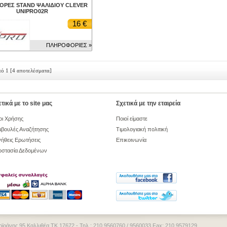
ΟΡΕΣ STAND ΨΑΛΙΔΙΟΥ CLEVER
UNIPRO02R
16 €
ΠΛΗΡΟΦΟΡΙΕΣ »
πό 1
[4 αποτελέσματα]
τικά με το site μας
Σχετικά με την εταιρεία
οι Χρήσης
Ποιοί είμαστε
βουλές Αναζήτησης
Τιμολογιακή πολιτική
ήθεις Ερωτήσεις
Επικοινωνία
οστασία Δεδομένων
 Δοϊράνης 95 Καλλιθέα ΤΚ 17672 - Τηλ.: 210 9560760 / 9560033 Fax: 210 9579129