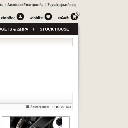
ές
Δικαίωμα Επιστροφής
Συχνές ερωτήσεις
0
είσοδος
wishlist
καλάθι
GETS & ΔΩΡΑ
STOCK HOUSE
Αποτελέσματα:
9
|
18
|
36
|
Όλα