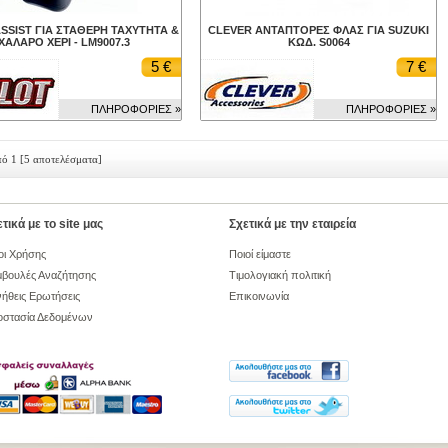
SSIST ΓΙΑ ΣΤΑΘΕΡΗ ΤΑΧΥΤΗΤΑ &
CLEVER ΑΝΤΑΠΤΟΡΕΣ ΦΛΑΣ ΓΙΑ SUZUKI
ΧΑΛΑΡΟ ΧΕΡΙ - LM9007.3
ΚΩΔ. S0064
5 €
7 €
ΠΛΗΡΟΦΟΡΙΕΣ »
ΠΛΗΡΟΦΟΡΙΕΣ »
πό 1
[5 αποτελέσματα]
τικά με το site μας
Σχετικά με την εταιρεία
οι Χρήσης
Ποιοί είμαστε
βουλές Αναζήτησης
Τιμολογιακή πολιτική
ήθεις Ερωτήσεις
Επικοινωνία
οστασία Δεδομένων