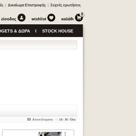
ές
Δικαίωμα Επιστροφής
Συχνές ερωτήσεις
0
είσοδος
wishlist
καλάθι
GETS & ΔΩΡΑ
STOCK HOUSE
Αποτελέσματα:
9
|
18
|
36
|
Όλα