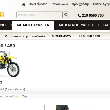
Ποιοι είμαστε
Επικοινωνία
Όροι χρήσης
Online Αγορ
210 9560 760
ΡΙΕΣ
ΜΕ ΜΟΤΟΣΥΚΛΕΤΑ
ΜΕ ΚΑΤΑΣΚΕΥΑΣΤΕΣ
GAD
DRZ 400 / 450
Κατασκευαστές μοτοσυκλετών
SUZUKI MOTO
0 / 450
α
πό 1
[5 αποτελέσματα]
ση:
Ημ/νία
|
Όνομα
|
Τιμή