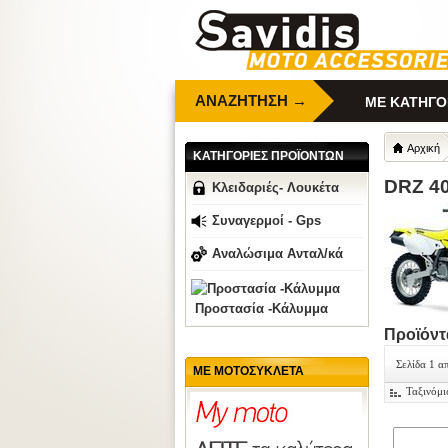
ΑΝΑΖΗΤΗΣΗ →
ΜΕ ΚΑΤΗΓΟ
Αρχική
ΚΑΤΗΓΟΡΙΕΣ ΠΡΟΪΟΝΤΩΝ
DRZ 40
Κλειδαριές- Λουκέτα
Συναγερμοί - Gps
Αναλώσιμα Ανταλ/κά
Προστασία -Κάλυμμα
Προϊόντ
Σελίδα 1 α
ΜΕ ΜΟΤΟΣΥΚΛΕΤΑ
Ταξινόμι