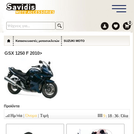
0
Κατασκευαστές μοτοσυκλετών
SUZUKI MOTO
GSX 1250 F 2010>
Προϊόντα
|
|
Ημ/νία
Όνομα
Τιμή
9
18
36
Όλα
|
|
|