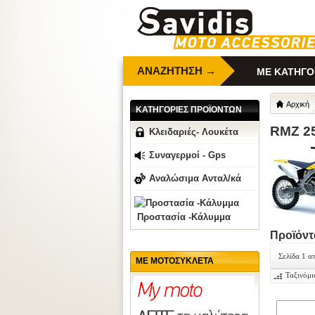
ΑΝΑΖΗΤΗΣΗ →
ΜΕ ΚΑΤΗΓΟ
Αρχική
ΚΑΤΗΓΟΡΙΕΣ ΠΡΟΪΟΝΤΩΝ
RMZ 25
Κλειδαριές- Λουκέτα
Συναγερμοί - Gps
Αναλώσιμα Ανταλ/κά
Προστασία -Κάλυμμα
Προϊόντ
Σελίδα 1 α
ΜΕ ΜΟΤΟΣΥΚΛΕΤΑ
Ταξινόμι