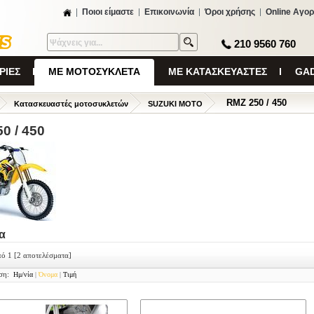
Ποιοι είμαστε
Επικοινωνία
Όροι χρήσης
Online Αγορ
210 9560 760
ΡΙΕΣ
ΜΕ ΜΟΤΟΣΥΚΛΕΤΑ
ΜΕ ΚΑΤΑΣΚΕΥΑΣΤΕΣ
GAD
RMZ 250 / 450
Κατασκευαστές μοτοσυκλετών
SUZUKI MOTO
0 / 450
α
πό 1
[2 αποτελέσματα]
ση:
Ημ/νία
|
Όνομα
|
Τιμή