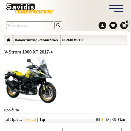
0
Κατασκευαστές μοτοσυκλετών
SUZUKI MOTO
V-Strom 1000 XT 2017->
Προϊόντα
|
|
Ημ/νία
Όνομα
Τιμή
9
18
36
Όλα
|
|
|