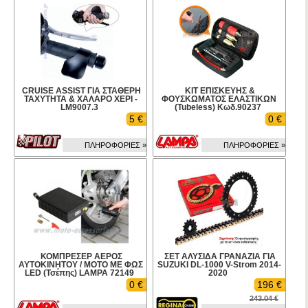
CRUISE ASSIST ΓΙΑ ΣΤΑΘΕΡΗ
ΚΙΤ ΕΠΙΣΚΕΥΗΣ &
ΤΑΧΥΤΗΤΑ & ΧΑΛΑΡΟ ΧΕΡΙ -
ΦΟΥΣΚΩΜΑΤΟΣ ΕΛΑΣΤΙΚΩΝ
LM9007.3
(Tubeless) Κωδ.90237
5 €
0 €
ΠΛΗΡΟΦΟΡΙΕΣ »
ΠΛΗΡΟΦΟΡΙΕΣ »
ΚΟΜΠΡΕΣΕΡ ΑΕΡΟΣ
ΣΕΤ ΑΛΥΣΙΔΑ ΓΡΑΝΑΖΙΑ ΓΙΑ
ΑΥΤΟΚΙΝΗΤΟΥ / ΜΟΤΟ ΜΕ ΦΩΣ
SUZUKI DL-1000 V-Strom 2014-
LED (Τσέπης) LAMPA 72149
2020
0 €
196 €
243.04 €