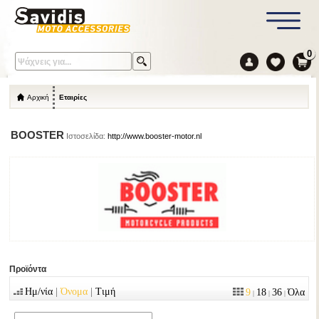
0
Αρχική
Εταιρίες
BOOSTER
Ιστοσελίδα:
http://www.booster-motor.nl
Προϊόντα
|
|
Ημ/νία
Όνομα
Τιμή
9
18
36
Όλα
|
|
|