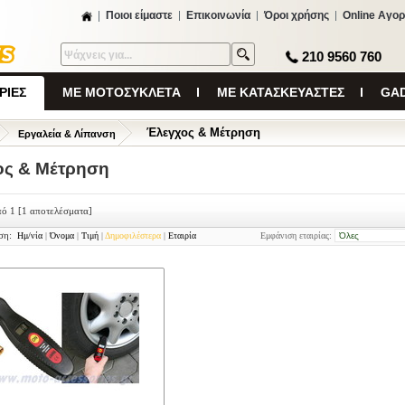
Ποιοι είμαστε
Επικοινωνία
Όροι χρήσης
Online Αγορ
210 9560 760
ΡΙΕΣ
ΜΕ ΜΟΤΟΣΥΚΛΕΤΑ
ΜΕ ΚΑΤΑΣΚΕΥΑΣΤΕΣ
GAD
Έλεγχος & Μέτρηση
Εργαλεία & Λίπανση
ος & Μέτρηση
πό 1
[1 αποτελέσματα]
ση:
Ημ/νία
|
Όνομα
|
Τιμή
|
Δημοφιλέστερα
|
Εταιρία
Εμφάνιση εταιρίας: