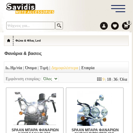
0
Φώτα & Φλας Led
Φανάρια & βασεις
|
|
|
|
Ημ/νία
Όνομα
Τιμή
Δημοφιλέστερα
Εταιρία
Εμφάνιση εταιρίας:
9
18
36
Όλα
|
|
|
SPAAN ΜΠΑΡΑ ΦΑΝΑΡΙΩΝ
SPAAN ΜΠΑΡΑ ΦΑΝΑΡΙΩΝ