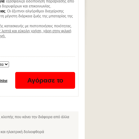
γία
: εξασφαλίζει ειδοποίηση παραβίασης από
 δορυφόρων και επικοινωνίας.
ιας
: Οι έξυπνοι αλγόριθμοι διαχείρισης
 τη μέγιστη διάρκεια ζωής της μπαταρίας της
 κατασκευής με πιστοποιήσεις ποιότητας.
 λεπτά και εύκολη χρήση, χάρη στην φιλική
γή.
 κλοπής που κάνει την διάφορα από άλλα
και ηλεκτρική δολιοφθορά