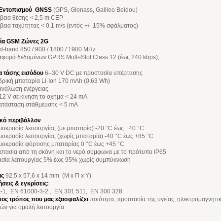
 Εντοπισμού GNSS
(GPS, Glonass, Galileo Beidou)
βεια θέσης < 2,5 m CEP
βεια ταχύτητας < 0,1 m/s (εντός +/- 15% σφάλματος)
ία GSM Ζώνες 2G
-band 850 / 900 / 1800 / 1900 MHz
φορά δεδομένων GPRS Multi-Slot Class 12 (έως 240 kbps),
α τάσης εισόδου
6–30 V DC με προστασία υπέρτασης
ρική μπαταρία Li-Ion 170 mAh (0,63 Wh)
ανάλωση ενέργειας
12 V σε κίνηση το οχημα < 24 mA
κατάσταση στάθμευσης < 5 mA
ικό περιβάλλον
οκρασία λειτουργίας (με μπαταρία) -20 °C έως +40 °C
οκρασία λειτουργίας (χωρίς μπαταρία) -40 °C έως +85 °C
οκρασία φόρτισης μπαταρίας 0 °C έως +45 °C
τασία από τη σκόνη και το νερό σύμφωνα με το πρότυπο IP65
ασία λειτουργίας 5% έως 95% χωρίς συμπύκνωση
ις
92,5 x 57,6 x 14 mm (Μ x Π x Υ)
σεις & εγκρίσεις:
-1, EN 61000-3-2 , EN 301 511, EN 300 328
τος τρόπος που μας εξασφαλίζει
ποιότητα, προστασία της υγείας, ηλεκτρομαγνητ
ν για ομαλή λειτουργία