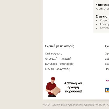
Υποστηρι
Αισθητήρα
Σημείωση
• Χρησιμο
• Απαγορε
• Aποκλει
Σχετικά με τις Αγορές
Σχε
Online Αγορές
Όρ
Αποστολή - Πληρωμή
Συμ
Εγγυήσεις - Επιστροφές
Συν
Εξέλιξη Παραγγελίας
Πρ
© 2026 Savidis Moto-Accessories. All rights reserved.