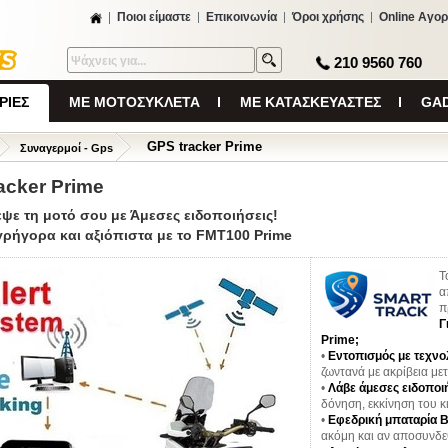
Ποιοι είμαστε
Επικοινωνία
Όροι χρήσης
Online Αγορ
210 9560 760
ΡΙΕΣ
ΜΕ ΜΟΤΟΣΥΚΛΕΤΑ
ΜΕ ΚΑΤΑΣΚΕΥΑΣΤΕΣ
GAD
GPS tracker Prime
Συναγερμοί - Gps
acker Prime
ψε τη μοτό σου με Άμεσες ειδοποιήσεις!
γρήγορα και αξιόπιστα με το FMT100 Prime
Τ
α
π
Γ
Prime;
•
Εντοπισμός με τεχν
ζωντανά με ακρίβεια με
•
Λάβε άμεσες ειδοποι
δόνηση, εκκίνηση του κ
•
Εφεδρική μπαταρία 
ακόμη και αν αποσυνδε