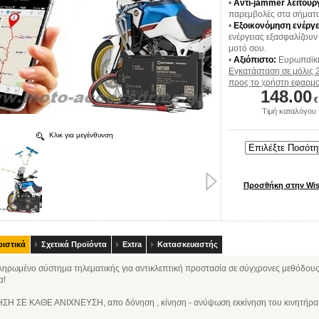
•
Αντι-jammer λειτουρ
παρεμβολές στα σήματα
•
Εξοικονόμηση ενέργε
ενέργειας εξασφαλίζουν
μοτό σου.
•
Αξιόπιστο:
Ευρωπαϊκής
Εγκατάσταση σε μόλις 2
προς το χρήστη εφαρμο
148.00
€
Τιμή καταλόγου
Κλικ για μεγένθυνση
ιστικά
Σχετικά Προϊόντα
Extra
Κατασκευαστής
ηρωμένο σύστημα τηλεματικής για αντικλεπτική προστασία σε σύγχρονες μεθόδους
α!
ΣΗ ΣΕ ΚΑΘΕ ΑΝΙΧΝΕΥΣΗ, απο δόνηση , κίνηση - ανύψωση εκκίνηση του κινητήρα 