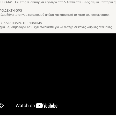
ΓΚΑΤΑΣΤΑΣΗ της συσκευής σε λιγότερο απο 5 λεπτά απευθείας σε μια μπαταρία 
ΡΟ ΔΕΚΤΗ GPS
 λαμβάνει το στίγμα εντοπισμού ακόμη και κάτω από το καπό του αυτοκινήτου.
Σ ΚΑΙ ΣΤΙΒΑΡΌ ΠΕΡΊΒΛΗΜΑ
ημα με βαθμολογία IP65 έχει σχεδιαστεί για να αντέχει σε κακές καιρικές συνθήκες