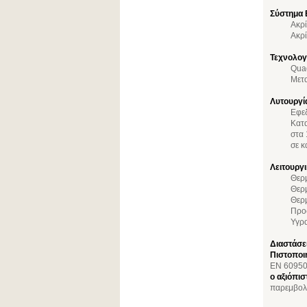
Σύστημα
Ακρί
Ακρί
Τεχνολογ
Quad
Μετα
Λυτουργί
Εφεδ
Κατ
στα 
σε 
Λειτουργ
Θερμ
Θερμ
Θερμ
Προσ
Υγρ
Διαστάσε
Πιστοποιή
EN 60950
ο αξιόπισ
παρεμβολώ