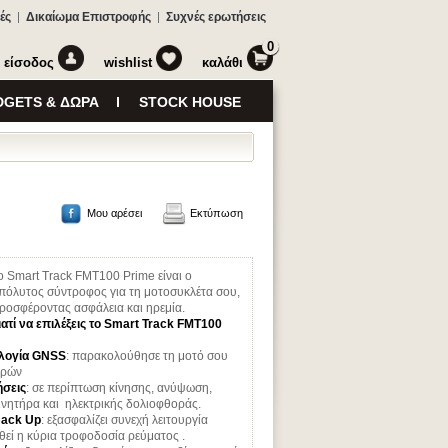
ές
Δικαίωμα Επιστροφής
Συχνές ερωτήσεις
0
είσοδος
wishlist
καλάθι
GETS & ΔΩΡΑ
STOCK HOUSE
Μου αρέσει
Εκτύπωση
ο Smart Track FMT100 Prime είναι ο
πόλυτος σύντροφος για τη μοτοσυκλέτα σου,
ροσφέροντας ασφάλεια και ηρεμία.
ιατί να επιλέξεις το Smart Track FMT100
ολογία GNSS
: παρακολούθησε τη μοτό σου
τρών
ήσεις
: σε περίπτωση κίνησης, ανύψωση,
ινητήρα και ηλεκτρικής δολιοφθοράς.
Back Up
: εξασφαλίζει συνεχή λειτουργία
θεί η κύρια τροφοδοσία ρεύματος .