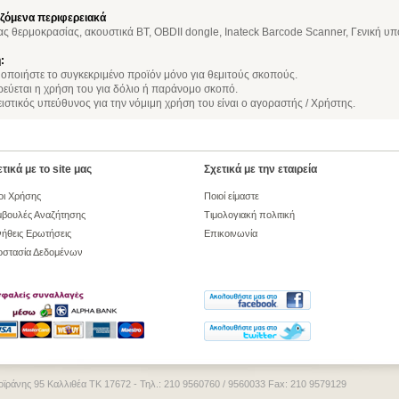
ζόμενα περιφερειακά
ς θερμοκρασίας, ακουστικά BT, OBDII dongle, Inateck Barcode Scanner, Γενική υ
:
ποιήστε το συγκεκριμένο προϊόν μόνο για θεμιτούς σκοπούς.
ύεται η χρήση του για δόλιο ή παράνομο σκοπό.
στικός υπεύθυνος για την νόμιμη χρήση του είναι ο αγοραστής / Χρήστης.
τικά με το site μας
Σχετικά με την εταιρεία
οι Χρήσης
Ποιοί είμαστε
βουλές Αναζήτησης
Τιμολογιακή πολιτική
ήθεις Ερωτήσεις
Επικοινωνία
οστασία Δεδομένων
 Δοϊράνης 95 Καλλιθέα ΤΚ 17672 - Τηλ.: 210 9560760 / 9560033 Fax: 210 9579129