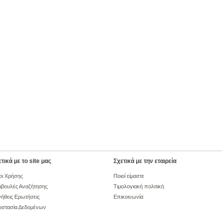
τικά με το site μας
Σχετικά με την εταιρεία
οι Χρήσης
Ποιοί είμαστε
βουλές Αναζήτησης
Τιμολογιακή πολιτική
ήθεις Ερωτήσεις
Επικοινωνία
οστασία Δεδομένων