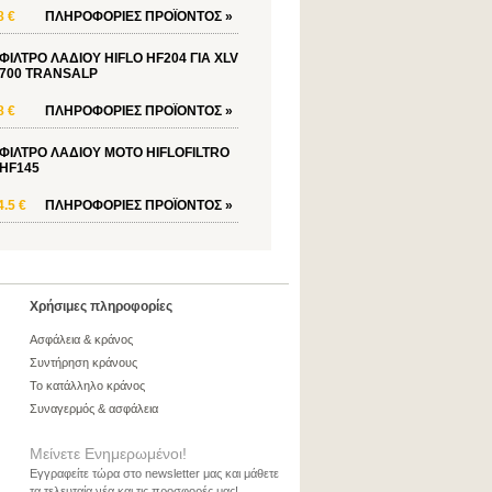
8 €
ΠΛΗΡΟΦΟΡΙΕΣ
ΠΡΟΪΟΝΤΟΣ
»
ΦΙΛΤΡΟ ΛΑΔΙΟΥ HIFLO HF204 ΓΙΑ XLV
700 TRANSALP
8 €
ΠΛΗΡΟΦΟΡΙΕΣ
ΠΡΟΪΟΝΤΟΣ
»
ΦΙΛΤΡΟ ΛΑΔΙΟΥ ΜΟΤΟ HIFLOFILTRO
HF145
4.5 €
ΠΛΗΡΟΦΟΡΙΕΣ
ΠΡΟΪΟΝΤΟΣ
»
Χρήσιμες πληροφορίες
Ασφάλεια & κράνος
Συντήρηση κράνους
Το κατάλληλο κράνος
Συναγερμός & ασφάλεια
Μείνετε Ενημερωμένοι!
Εγγραφείτε τώρα στο newsletter μας και μάθετε
τα τελευταία νέα και τις προσφορές μας!