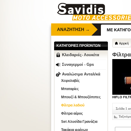
ΑΝΑΖΗΤΗΣΗ →
ΜΕ ΚΑΤΗΓΟ
Αρχική
ΚΑΤΗΓΟΡΙΕΣ ΠΡΟΪΟΝΤΩΝ
Φίλτρα
Κλειδαριές- Λουκέτα
Συναγερμοί - Gps
Αναλώσιμα Ανταλ/κά
Χειρολαβές
Μπαταρίες
Μπουζί & Μπουζόπιπες
HIFLO FIL
Φίλτρα λαδιού
Σελίδα 1 α
Φίλτρα αέρος
Ταξινόμι
Set Αλυσίδα Γρανάζια
Τακάκια φρένων