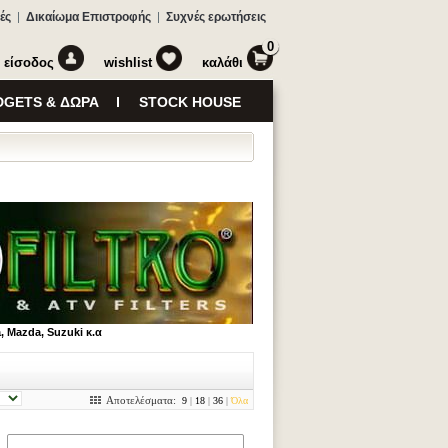
ές
Δικαίωμα Επιστροφής
Συχνές ερωτήσεις
0
είσοδος
wishlist
καλάθι
GETS & ΔΩΡΑ
STOCK HOUSE
 Mazda, Suzuki κ.α
Αποτελέσματα:
9
|
18
|
36
|
Όλα