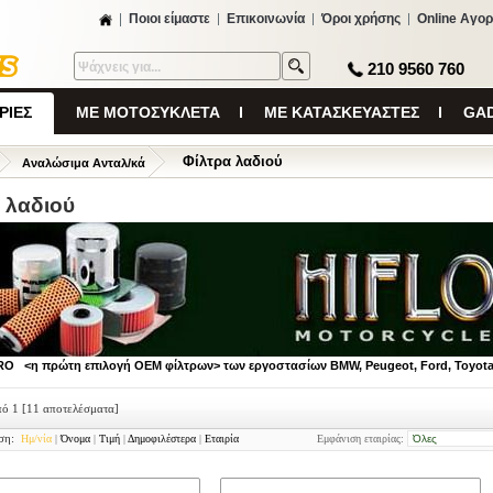
Ποιοι είμαστε
Επικοινωνία
Όροι χρήσης
Online Αγορ
210 9560 760
ΡΙΕΣ
ΜΕ ΜΟΤΟΣΥΚΛΕΤΑ
ΜΕ ΚΑΤΑΣΚΕΥΑΣΤΕΣ
GAD
Φίλτρα λαδιού
Αναλώσιμα Ανταλ/κά
 λαδιού
TRO <
η πρώτη επιλογή OEM φίλτρων>
των εργοστασίων BMW, Peugeot, Ford, Toyota,
πό 1
[11 αποτελέσματα]
ση:
Ημ/νία
|
Όνομα
|
Τιμή
|
Δημοφιλέστερα
|
Εταιρία
Εμφάνιση εταιρίας: