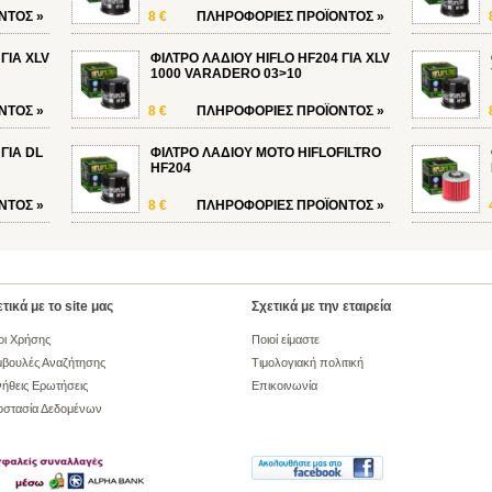
ΝΤΟΣ
»
8 €
ΠΛΗΡΟΦΟΡΙΕΣ
ΠΡΟΪΟΝΤΟΣ
»
ΓΙΑ XLV
ΦΙΛΤΡΟ ΛΑΔΙΟΥ HIFLO HF204 ΓΙΑ XLV
1000 VARADERO 03>10
ΝΤΟΣ
»
8 €
ΠΛΗΡΟΦΟΡΙΕΣ
ΠΡΟΪΟΝΤΟΣ
»
ΓΙΑ DL
ΦΙΛΤΡΟ ΛΑΔΙΟΥ ΜΟΤΟ HIFLOFILTRO
HF204
ΝΤΟΣ
»
8 €
ΠΛΗΡΟΦΟΡΙΕΣ
ΠΡΟΪΟΝΤΟΣ
»
τικά με το site μας
Σχετικά με την εταιρεία
οι Χρήσης
Ποιοί είμαστε
βουλές Αναζήτησης
Τιμολογιακή πολιτική
ήθεις Ερωτήσεις
Επικοινωνία
οστασία Δεδομένων