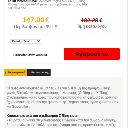
Το κιτ περιλαμβάνει:
Αλυσίδα Regina 525 ZRT, Z-Ring
Χρυσή Γρανάζια AFAM με τα στάνταρ δόντια (εμπρός 16Δ
και πίσω 43Δ)
147.00
€
182.28
€
Τιμή καταλόγου
Περιλαμβάνεται Φ.Π.Α
Χαρακτηριστικά
Κατασκευαστής
Οι αυτολυπαινόμενες αλυσίδες ZR είναι η εξέλιξη της προηγούμενης
γενιάς δακτυλίων στεγανοποίησης – λίπανσης (O-Ring και X-Ring)
Ο σχεδιασμός και τα υλικά που χρησιμοποιούνται στις αλυσίδες (Ζ-Ring)
έχουν αναπτυχθεί από την εμπειρία της Regina στους αγώνες Grand Prix
και Superbike .
Χαρακτηριστικά του σχεδιασμού
Z Ring είναι:
• Τα Z-τσιμουχάκια στεγανοποίησης λυγίζουν κατά την συναρμολόγηση,
δημιουργώντας ένα καλλίτερο σφράγισμα από τις προηγούμενες γενιές