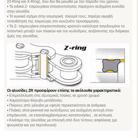
(O-Ring και X-Ring), που δεν θα μειωθεί με την πάροδο του χρόνου.
• Τα ειδικά Ζ- τσιμουχάκια στεγανοποίησης παρέχουν αυξημένη ευελιξία
στην αλυσίδα.
• Το κωνικό σχήμα στην εσωτερική πλευρά τους, παρέχει ακριβή
τοποθέτηση της τσιμούχας στο κουζινέτο προσαρμογής .
• Τα Ζ- τσιμουχάκια στεγανοποίησης κρατούν καλλίτερα παγιδευμένο το
λιπαντικό μεταξύ των πλακών και του κυλίνδρου, αυξάνοντας την διάρκεια
ζωής της αλυσίδας.
Οι αλυσίδες ZR προσφέρουν επίσης τα ακόλουθα χαρακτηριστικά:
• Επιμετάλλωση στις εξωτερικές πλάκες σε χρυσό χρώμα
• Χαμηλότερο θόρυβο μετάδοσης.
• Πείρους από χάλυβα με υψηλή περιεκτικότητα σε άνθρακα
• Πλάκες shot-peened και κυλίνδρους για αυξημένη αντοχή στην
επιμήκυνση , σε επαναλαμβανόμενες καταπονήσεις , σε κόπωση .
• Κλείσιμο της αλυσίδας με επιλογή από δυο τύπους ασφάλειας (με
φουρκέτα και για περτσίνωνα)