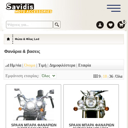
0
Φώτα & Φλας Led
Φανάρια & βασεις
|
|
|
|
Ημ/νία
Όνομα
Τιμή
Δημοφιλέστερα
Εταιρία
Εμφάνιση εταιρίας:
9
18
36
Όλα
|
|
|
SPAAN ΜΠΑΡΑ ΦΑΝΑΡΙΩΝ
SPAAN ΜΠΑΡΑ ΦΑΝΑΡΙΩΝ