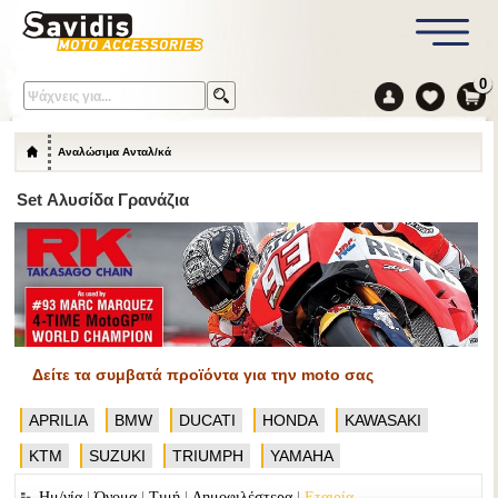
0
Αναλώσιμα Ανταλ/κά
Set Αλυσίδα Γρανάζια
Δείτε τα συμβατά προϊόντα για την moto σας
APRILIA
BMW
DUCATI
HONDA
KAWASAKI
KTM
SUZUKI
TRIUMPH
YAMAHA
|
|
|
|
Ημ/νία
Όνομα
Τιμή
Δημοφιλέστερα
Εταιρία