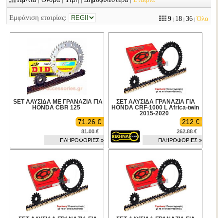
Εμφάνιση εταιρίας:
9
18
36
Όλα
|
|
|
SET ΑΛΥΣΙΔΑ ΜΕ ΓΡΑΝΑΖΙΑ ΓΙΑ
ΣΕΤ ΑΛΥΣΙΔΑ ΓΡΑΝΑΖΙΑ ΓΙΑ
HONDA CBR 125
HONDA CRF-1000 L Africa-twin
2015-2020
71.26 €
212 €
81.00 €
262.88 €
ΠΛΗΡΟΦΟΡΙΕΣ »
ΠΛΗΡΟΦΟΡΙΕΣ »