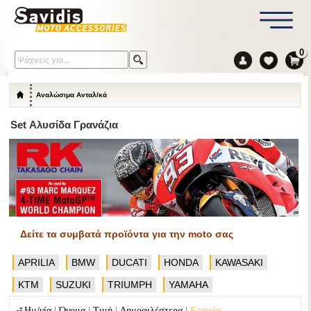
0
Αναλώσιμα Ανταλ/κά
Set Αλυσίδα Γρανάζια
Δείτε τα συμβατά προϊόντα για την moto σας
APRILIA
BMW
DUCATI
HONDA
KAWASAKI
KTM
SUZUKI
TRIUMPH
YAMAHA
|
|
|
|
Ημ/νία
Όνομα
Τιμή
Δημοφιλέστερα
Εταιρία