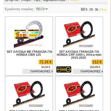
Εμφάνιση εταιρίας:
9
18
36
Όλα
|
|
|
SET ΑΛΥΣΙΔΑ ΜΕ ΓΡΑΝΑΖΙΑ ΓΙΑ
ΣΕΤ ΑΛΥΣΙΔΑ ΓΡΑΝΑΖΙΑ ΓΙΑ
HONDA CBR 125
HONDA CRF-1000 L Africa-twin
2015-2020
71.26 €
212 €
81.00 €
262.88 €
ΠΛΗΡΟΦΟΡΙΕΣ »
ΠΛΗΡΟΦΟΡΙΕΣ »