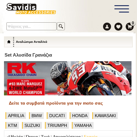
0
Αναλώσιμα Ανταλ/κά
Set Αλυσίδα Γρανάζια
Δείτε τα συμβατά προϊόντα για την moto σας
APRILIA
BMW
DUCATI
HONDA
KAWASAKI
KTM
SUZUKI
TRIUMPH
YAMAHA
|
|
|
|
Ημ/νία
Όνομα
Τιμή
Δημοφιλέστερα
Εταιρία