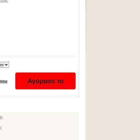
003XL
0D
ς