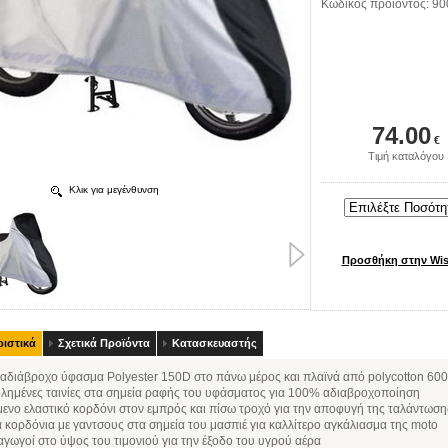
Κωδικός προϊόντος: 9
74.00
€
Τιμή καταλόγου
Κλικ για μεγένθυνση
ιστικά
Σχετικά Προϊόντα
Κατασκευαστής
αδιάβροχο ύφασμα Polyester 150D στο πάνω μέρος και πλαϊνά από polycotton 60
λημένες ταινίες στα σημεία ραφής του υφάσματος για 100% αδιαβροχοποίηση
μενο ελαστικό κορδόνι στον εμπρός και πίσω τροχό για την αποφυγή της ταλάντωση
α κορδόνια με γαντσους στα σημεία του μασπιέ για καλλίτερο αγκάλιασμα της moto
αγωγοί στο ύψος του τιμονιού για την έξοδο του υγρού αέρα