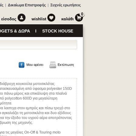
ές
Δικαίωμα Επιστροφής
Συχνές ερωτήσεις
0
είσοδος
wishlist
καλάθι
GETS & ΔΩΡΑ
STOCK HOUSE
Μου αρέσει
Εκτύπωση
διάβροχη κουκούλα μοτοσικλέτας
ατασκευασμένη από ύφασμα polyester 150D
το πάνω μέρος και επικάλυψη στα πλαϊνά
πό polycotton 600D για μεγαλύτερη
μότητα.
να λαστιχα στον εμπρός και πίσω τροχό στο
α αγκαλιάζει τη μοτοσικλέτα και δυο εξόδους
 για την έξοδο του υγρού αέρα αποτρέποντας
άβρωση της μηχανής.
ια τις μεγάλες On-Off & Touring moto