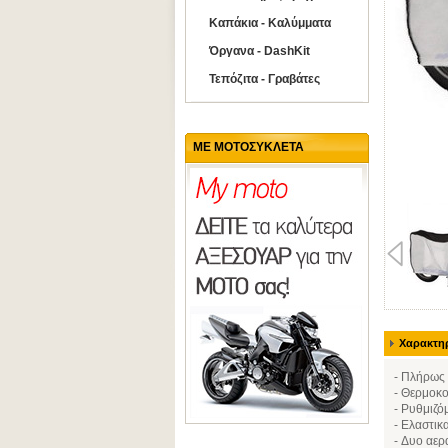
Καπάκια - Καλύμματα
Όργανα - DashKit
Τεπόζιτα - Γραβάτες
ΜΕ ΜΟΤΟΣΥΚΛΕΤΑ
Χαρακτηρ
- Πλήρως 
- Θερμοκο
- Ρυθμιζό
- Ελαστικ
- Δυο αερ