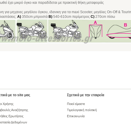
ωθεί έχει μικρό όγκο και παραδίδεται με πρακτική θήκη μεταφοράς
νη για μηχανες μεγάλου όγκου, ιδανικη για τα maxi Scooter, μεγάλες On-Off & Touri
διαστάσεις:
A)
350cm μπροστά
B)
540-610cm περίμετρος
C)
270cm πίσω
τικά με το site μας
Σχετικά με την εταιρεία
οι Χρήσης
Ποιοί είμαστε
βουλές Αναζήτησης
Τιμολογιακή πολιτική
ήθεις Ερωτήσεις
Επικοινωνία
οστασία Δεδομένων