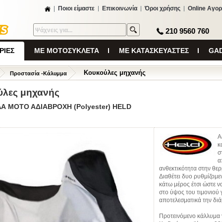
Ποιοι είμαστε
Επικοινωνία
Όροι χρήσης
Online Αγορ
210 9560 760
ΡΙΕΣ
ΜΕ ΜΟΤΟΣΥΚΛΕΤΑ
ΜΕ ΚΑΤΑΣΚΕΥΑΣΤΕΣ
GAD
Κουκούλες μηχανής
Προστασία -Κάλυμμα
ύλες μηχανής
Α ΜΟΤΟ ΑΔΙΑΒΡΟΧΗ (Polyester) HELD
Α
κ
σ
α
ανθεκτικότητα στην θερ
Διαθέτει δυο ρυθμίζομε
κάτω μέρος έτσι ώστε ν
στο ύψος του τιμονιού
αποτελεσματικά την δι
Προτεινόμενο κάλλυμα γ