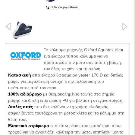
Κλικ για μεγένθυνση
Το κάλυμμα μηχανής Oxford Aquatex είναι
ένα ελαφρυ τύπου κάλυμμα για να
προστατεύει την μοτο σας από τη βροχή,
τον ήλιο, το χιόνι και τη σκόνη.
Κατασκευή
από ελαφρύ ύφασμα polyester 170 D και διπλές
ραφές για μεγαλύτερη αντοχή στην ταλάντωση του
υφάσματος από τον αέρα.
100% αδιάβροχο
με θερμοκολημένες ταινίες στα σημεία
ραφής και Διπλή επίστρωση PU για βέλτιστη στεγανοποίηση.
Διπλές οπές
που διευκολύνουν τη χρήση κλειδαριάς,
ασφαλίζοντας ταυτόχρονα τη μοτοσικλέτα και το κάλυμμα στη
θέση τους.
Ελαστικό στρίφωμα
στο κάτω μέρος του εμπρός και πίσω
τροχού για να αγκαλιάζει καλύτερα την μοτο, επιπλέον ιμάντα