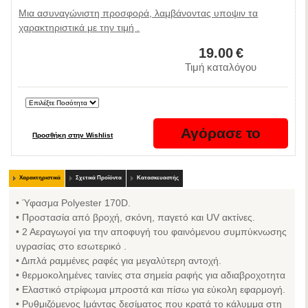
Μια ασυναγώνιστη προσφορά, λαμβάνοντας υποψιν τα
χαρακτηριστικά με την τιμή .
19.00
€
Τιμή καταλόγου
Χαρακτηριστικά
Σχετικά Προϊόντα
Κατασκευαστής
• Ύφασμα Polyester 170D.
• Προστασία από βροχή, σκόνη, παγετό και UV ακτίνες.
• 2 Αεραγωγοί για την αποφυγή του φαινόμενου συμπύκνωσης
υγρασίας στο εσωτερικό .
• Διπλά ραμμένες ραφές για μεγαλύτερη αντοχή.
• θερμοκολημένες ταινίες στα σημεία ραφής για αδιαβροχοτητα
• Ελαστικό στρίφωμα μπροστά και πίσω για εύκολη εφαρμογή.
• Ρυθμιζόμενος Ιμάντας δεσίματος που κρατά το κάλυμμα στη