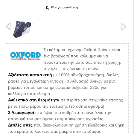
Κλικ για μεγένθυνση
Το κάλυμμα μηχανής Oxford Rainex είναι
ένα βαρέως τύπου κάλυμμα για να
προστατεύει την μοτο σας από τη βροχή,
τον ήλιο, το χιόνι και τη σκόνη.
Αξιόπιστη κατασκευή
με 100% αδιαβροχοποίηση, διπλές
ραφές για μεγαλύτερη αντοχή , συνδυασμό υλικών με pvc
βαρέως τύπου και ασημί ύφασμα polyester 320d για
καλλίτερο αποτέλεσμα.
Ανθεκτικό στη θερμότητα
σε περίπτωση στιγμιαίας επαφής
με το πίσω μέρος της εξάτμισης (το ασημί ύφασμα)
2 Αεραγωγοί
στο ύψος του καθρέπτη τιμονιού για την
αποφυγή του φαινόμενου συμπύκνωσης υγρασίας.
Διπλές οπές
που διευκολύνουν τη χρήση κλειδαριάς και θήκη
που κρατά το λουκέτο σας μακριά από το έδαφος