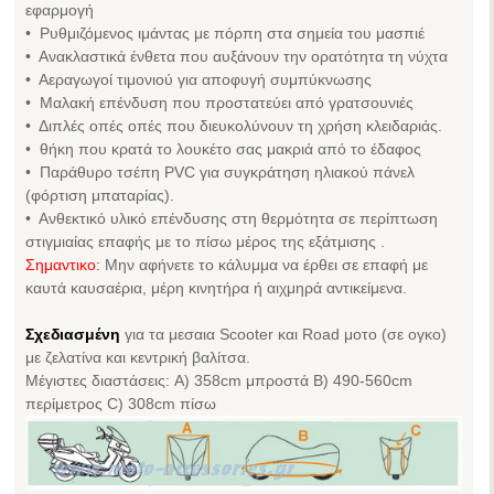
εφαρμογή
• Ρυθμιζόμενος ιμάντας με πόρπη στα σημεία του μασπιέ
• Ανακλαστικά ένθετα που αυξάνουν την ορατότητα τη νύχτα
• Αεραγωγοί τιμονιού για αποφυγή συμπύκνωσης
• Μαλακή επένδυση που προστατεύει από γρατσουνιές
• Διπλές οπές οπές που διευκολύνουν τη χρήση κλειδαριάς.
• θήκη που κρατά το λουκέτο σας μακριά από το έδαφος
• Παράθυρο τσέπη PVC για συγκράτηση ηλιακού πάνελ
(φόρτιση μπαταρίας).
• Ανθεκτικό υλικό επένδυσης στη θερμότητα σε περίπτωση
στιγμιαίας επαφής με το πίσω μέρος της εξάτμισης .
Σημαντικο:
Μην αφήνετε το κάλυμμα να έρθει σε επαφή με
καυτά καυσαέρια, μέρη κινητήρα ή αιχμηρά αντικείμενα.
Σχεδιασμένη
για τα μεσαια Scooter και Road μοτο (σε ογκο)
με ζελατίνα και κεντρική βαλίτσα.
Μέγιστες διαστάσεις: A) 358cm μπροστά B) 490-560cm
περίμετρος C) 308cm πίσω